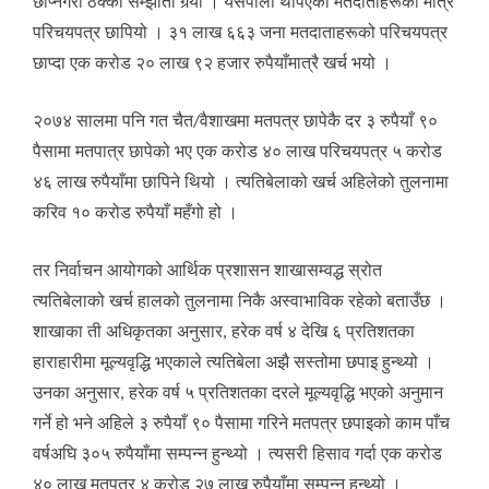
छाप्नेगरी ठेक्का सम्झौता गर्‍यो । यसपाली थपिएका मतदाताहरूको मात्रै
परिचयपत्र छापियो । ३१ लाख ६६३ जना मतदाताहरूको परिचयपत्र
छाप्दा एक करोड २० लाख ९२ हजार रुपैयाँमात्रै खर्च भयो ।
२०७४ सालमा पनि गत चैत/वैशाखमा मतपत्र छापेकै दर ३ रुपैयाँ ९०
पैसामा मतपात्र छापेको भए एक करोड ४० लाख परिचयपत्र ५ करोड
४६ लाख रुपैयाँमा छापिने थियो । त्यतिबेलाको खर्च अहिलेको तुलनामा
करिव १० करोड रुपैयाँ महँगो हो ।
तर निर्वाचन आयोगको आर्थिक प्रशासन शाखासम्वद्ध स्रोत
त्यतिबेलाको खर्च हालको तुलनामा निकै अस्वाभाविक रहेको बताउँछ ।
शाखाका ती अधिकृतका अनुसार, हरेक वर्ष ४ देखि ६ प्रतिशतका
हाराहारीमा मूल्यवृद्धि भएकाले त्यतिबेला अझै सस्तोमा छपाइ हुन्थ्यो ।
उनका अनुसार, हरेक वर्ष ५ प्रतिशतका दरले मूल्यवृद्धि भएको अनुमान
गर्ने हो भने अहिले ३ रुपैयाँ ९० पैसामा गरिने मतपत्र छपाइको काम पाँच
वर्षअघि ३०५ रुपैयाँमा सम्पन्न हुन्थ्यो । त्यसरी हिसाव गर्दा एक करोड
४० लाख मतपत्र ४ करोड २७ लाख रुपैयाँमा सम्पन्न हुन्थ्यो ।