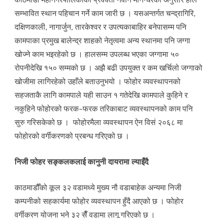
काठमाडौं महानगरपालिकाका प्रवक्ता नवीन मानन्धरका अनुसार हाल
सम्भावित स्थान पहिचान गर्ने काम जारी छ । यसअन्तर्गत चन्द्रागिरि,
दक्षिणकाली, नागार्जुन, तारकेश्वर र उपत्यकाबाहिर बनेपासम्म पनि
कामपाका प्रमुख बालेन्द्र शाहको नेतृत्वमा अन्य स्थानमा पनि जग्गा
खोज्ने काम भइरहेको छ । हालसम्म उपलब्ध भएका जग्गामा ५०
रोपनीदेखि १५० सम्मको छ । अझै बढी उपयुक्त र कम खर्चिलो जग्गाको
खोजीमा लागिरहेको उहाँले बताउनुभयो । फोहोर व्यवस्थापनको
सहजताकै लागि कामपाले यही साउन १ गतेदेखि कामपाले कुहिने र
नकुहिने फोहोरको फरक–फरक तरिकाबाट व्यवस्थापनको काम पनि
सुरु गरिसकेको छ । फोहोरमैला व्यवस्थापन ऐन विसं २०६८ मा
फोहोरको वर्गीकरणको प्रबन्ध गरिएको छ ।
निजी फोहर सङ्कलकलाई कानुनी दायरामा ल्याइँदै
काठमाडौँको कूल ३२ वडामध्ये मुख्य नौ वडाबाहेक अन्यमा निजी
कम्पनीको सहकार्यमा फोहोर व्यवस्थापन हुँदै आएको छ । फोहाेर
वर्गीकरण योजना भने ३२ सैँ वडामा लागू गरिएको छ ।