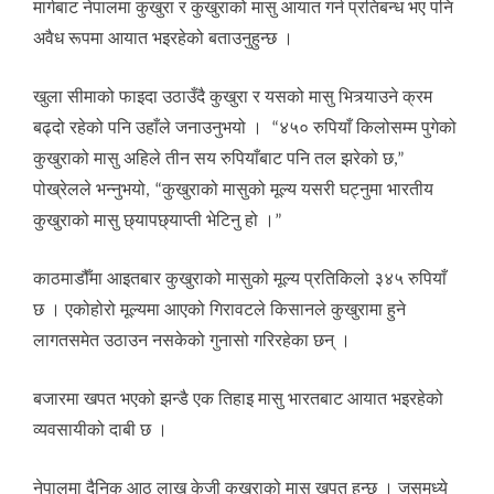
मार्गबाट नेपालमा कुखुरा र कुखुराको मासु आयात गर्न प्रतिबन्ध भए पनि
अवैध रूपमा आयात भइरहेको बताउनुहुन्छ ।
खुला सीमाको फाइदा उठाउँदै कुखुरा र यसको मासु भित्र्याउने क्रम
बढ्दो रहेको पनि उहाँले जनाउनुभयो । “४५० रुपियाँ किलोसम्म पुगेको
कुखुराको मासु अहिले तीन सय रुपियाँबाट पनि तल झरेको छ,”
पोख्रेलले भन्नुभयो, “कुखुराको मासुको मूल्य यसरी घट्नुमा भारतीय
कुखुराको मासु छ्यापछ्याप्ती भेटिनु हो ।”
काठमाडौँमा आइतबार कुखुराको मासुको मूल्य प्रतिकिलो ३४५ रुपियाँ
छ । एकोहोरो मूल्यमा आएको गिरावटले किसानले कुखुरामा हुने
लागतसमेत उठाउन नसकेको गुनासो गरिरहेका छन् ।
बजारमा खपत भएको झन्डै एक तिहाइ मासु भारतबाट आयात भइरहेको
व्यवसायीको दाबी छ ।
नेपालमा दैनिक आठ लाख केजी कुखुराको मासु खपत हुन्छ । जसमध्ये