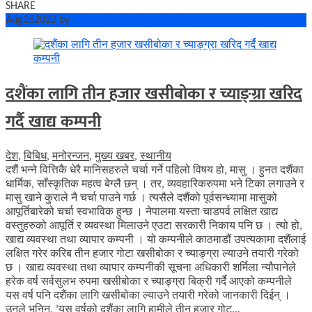
SHARE
Aug
26
2022
by
Bishowkhabar.Com
No Comments
दशैंका लागि तीन हजार खसीबोका र च्याङ्ग्रा खरिद
गर्दै खाद्य कम्पनी
देश
,
बिबिध
,
मनोरन्जन
,
मुख्य खबर
,
स्थानीय
दशैं भन्ने वित्तिकै धेरै मानिसहरुले चर्चा गर्ने पहिलो विषय हो, मासु । हुनत दशैंका
धार्मिक, साँस्कृतिक महत्व बेग्लै छन् । तर, व्यवहारिकरुपमा भने टिका लगाउने र
मासु खाने कुराले नै चर्चा पाउने गर्छ । त्यसैले दशैंको पूर्वसन्ध्यामा मासुको
आपूर्तिबारेको चर्चा स्वभाविक हुन्छ । नेपालमा यस्ता चाडपर्व लक्षित खाद्य
वस्तुहरुको आपूर्ति र व्यवस्था मिलाउने एउटा सरकारी निकाय पनि छ । त्यो हो,
खाद्य व्यवस्था तथा व्यापार कम्पनी । यो कम्पनीले काठमाडौं उपत्यकामा दशैंलाई
लक्षित गरेर करिब तीन हजार गोटा खसीबोका र च्याङ्ग्रा ल्याउने तयारी गरेको
छ । खाद्य व्यवस्था तथा व्यापार कम्पनीकी सूचना अधिकारी शर्मिला न्यौपानेले
हरेक वर्ष सर्वसुलभ रुपमा खसीबोका र च्याङ्ग्रा बिक्री गर्दै आएको कम्पनीले
यस वर्ष पनि दशैंका लागि खसीबोका ल्याउने तयारी गरेको जानकारी दिईन् ।
उनले भनिन्, ‘यस वर्षको दशैंका लागि हामीले तीन हजार गोट...