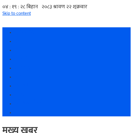
Skip to content
गृह पृष्ठ
स्थानीय
देश
विदेश
खेलकुद
मनोरन्जन
बिबिध
विचार
जिबनशैली
सम्पर्क
मुख्य खबर