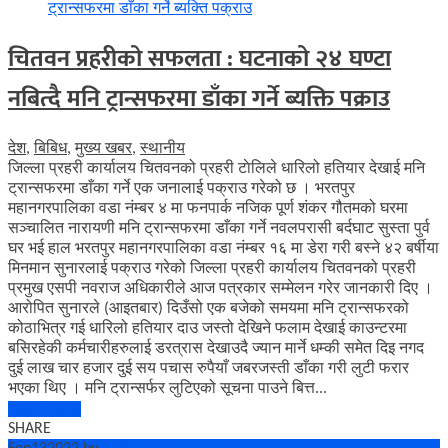
चितवन प्रहरीको सफलता : घटनाको २४ घण्टा
नबित्दै मनि ट्रान्सफरमा डाँका गर्ने ब्यक्ति पक्राउ
देश
,
बिबिध
,
मुख्य खबर
,
स्थानीय
जिल्ला प्रहरी कार्यालय चितवनको प्रहरी टाेलिले धारिलो हतियार देखाई मनि
ट्रान्सफरमा डाँका गर्ने एक जनालाई पक्राउ गरेको छ । भरतपुर
महानगरपालिका वडा नंम्बर ४ मा फनपार्क नजिक पूर्ण शंकर गौतमको घरमा
सञ्चालित नारायणी मनि ट्रान्सफरमा डाँका गर्ने नवलपरासी बर्दघाट सुस्ता पुर्व
घर भई हाल भरतपुर महानगरपालिका वडा नंम्बर १६ मा डेरा गरी बस्ने ४२ बर्षीया
मिनमान सुनारलाई पक्राउ गरेको जिल्ला प्रहरी कार्यालय चितवनको प्रहरी
प्रमुख एसपी नवराज अधिकारीले आज पत्रकार सम्मेलन गरेर जानकारी दिए ।
आरोपित सुनारले (आइतबार) दिउँसो एक बजेको समयमा मनि ट्रान्सफरको
कोठाभित्र गई धारिलो हतियार दाउ जस्तो देखिने फलाम देखाई काउन्टरमा
बसिरहेकी कर्मचारीहरुलाई डरत्रास देखाउदै ज्यान मार्ने धम्की समेत दिइ नगद
दुई लाख चार हजार दुई सय पचास रुपैयाँ जबरजस्ती डाँका गरी लुटी फरार
भएका थिए । मनि ट्रान्सर्फर लुटिएको सूचना पाउने बित्त...
Read More
SHARE