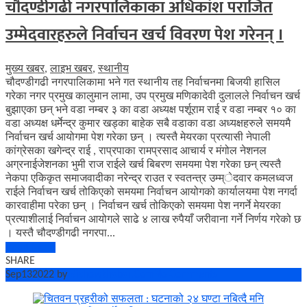
चौदण्डीगढी नगरपालिकाका अधिकांश पराजित
उम्मेदवारहरुले निर्वाचन खर्च विवरण पेश गरेनन् ।
मुख्य खबर
,
लाइभ खबर
,
स्थानीय
चौदण्डीगढी नगरपालिकामा भने गत स्थानीय तह निर्वाचनमा बिजयी हासिल
गरेका नगर प्रमुख कालुमान लामा, उप प्रमुख मणिकादेवी दुलालले निर्वाचन खर्च
बुझाएका छन् भने वडा नम्बर ३ का वडा अध्यक्ष पर्शूराम राई र वडा नम्बर १० का
वडा अध्यक्ष धर्मेन्द्र कुमार खड्का बाहेक सबै वडाका वडा अध्यक्षहरुले समयमै
निर्वाचन खर्च आयोगमा पेश गरेका छन् । त्यस्तै मेयरका प्रत्यासी नेपाली
कांग्रेसका खगेन्द्र राई , राप्रपाका रामप्रसाद आचार्य र मंगोल नेशनल
अग्रनाईजेशनका भुमी राज राईले खर्च बिबरण समयमा पेश गरेका छन् त्यस्तै
नेकपा एकिकृत समाजवादीका नरेन्द्र राउत र स्वतन्त्र उम्म्ेदवार कमलध्वज
राईले निर्वाचन खर्च तोकिएको समयमा निर्वाचन आयोगको कार्यालयमा पेश नगर्दा
कारवाहीमा परेका छन् । निर्वाचन खर्च तोकिएको समयमा पेश नगर्ने मेयरका
प्रत्याशीलाई निर्वाचन आयोगले साढे ४ लाख रुपैयाँ जरीवाना गर्ने निर्णय गरेको छ
। यस्तै चौदण्डीगढी नगरपा...
Read More
SHARE
Sep
13
2022
by
Bishowkhabar.Com
No Comments